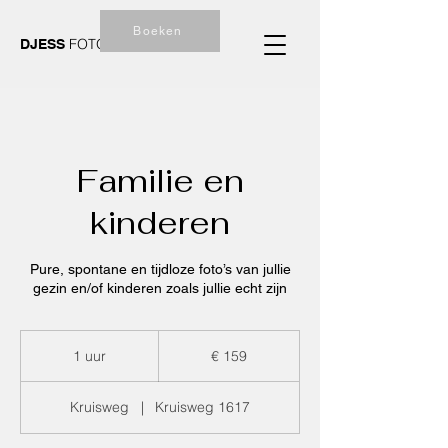
Boeken
FOTOGRAFIE
DJESS
Familie en
kinderen
Pure, spontane en tijdloze foto’s van jullie
gezin en/of kinderen zoals jullie echt zijn
159
euro
1 uur
1
€ 159
u
u
Kruisweg
|
Kruisweg 1617