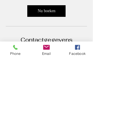
Nu boeken
Contactgegevens
Djess fotografie, Kruisweg
Phone
Email
Facebook
1617, Cruquius, Netherlands
info@djessfotografie.com
Djess fotografie, Kruisweg
1617, Cruquius, Netherlands
info@djessfotografie.com