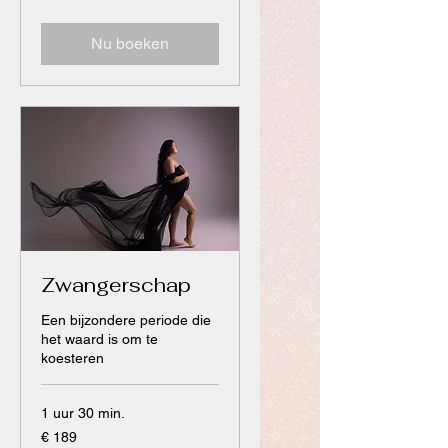
Nu boeken
Zwangerschap
Een bijzondere periode die
het waard is om te
koesteren
1 uur 30 min.
189
€ 189
euro