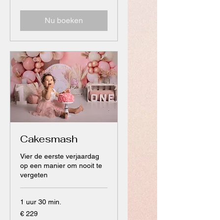
Nu boeken
Cakesmash
Vier de eerste verjaardag
op een manier om nooit te
vergeten
1 uur 30 min.
229
€ 229
euro