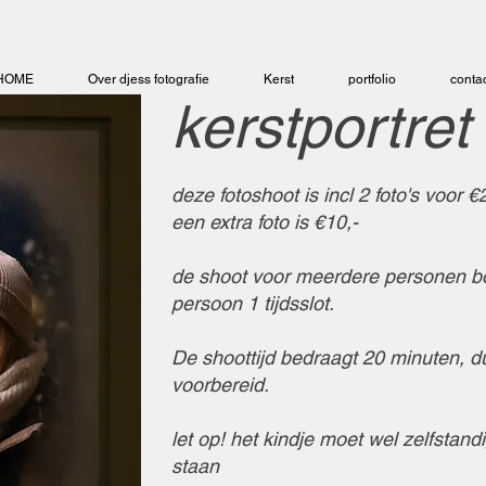
HOME
Over djess fotografie
Kerst
portfolio
contac
kerstportret
deze fotoshoot is incl 2 foto's voor 
een extra foto is €10,-
de shoot voor meerdere personen b
persoon 1 tijdsslot.
De shoottijd bedraagt 20 minuten, du
voorbereid.
let op! het kindje moet wel zelfstand
staan