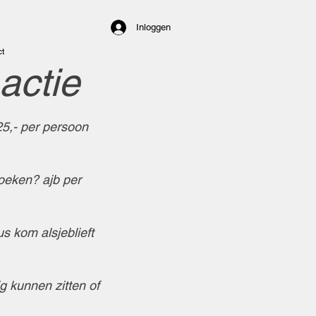
Inloggen
t
 actie
€25,- per persoon
oeken? ajb per
s kom alsjeblieft
ig kunnen zitten of